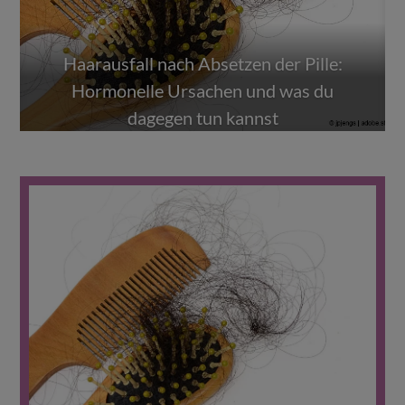
Haarausfall nach Absetzen der Pille:
Hormonelle Ursachen und was du
Die Pille ausschleichen: Gute Idee oder
dagegen tun kannst
gefährlicher Plan?