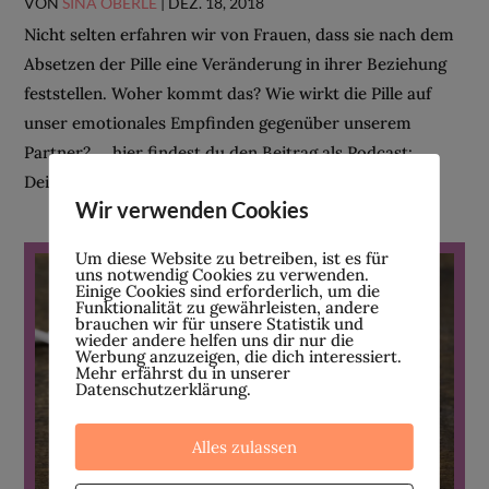
VON
SINA OBERLE
|
DEZ. 18, 2018
Nicht selten erfahren wir von Frauen, dass sie nach dem
Absetzen der Pille eine Veränderung in ihrer Beziehung
feststellen. Woher kommt das? Wie wirkt die Pille auf
unser emotionales Empfinden gegenüber unserem
Partner? … hier findest du den Beitrag als Podcast:
Dein...
Wir verwenden Cookies
Um diese Website zu betreiben, ist es für
uns notwendig Cookies zu verwenden.
Einige Cookies sind erforderlich, um die
Funktionalität zu gewährleisten, andere
brauchen wir für unsere Statistik und
wieder andere helfen uns dir nur die
Werbung anzuzeigen, die dich interessiert.
Mehr erfährst du in unserer
Datenschutzerklärung.
Alles zulassen