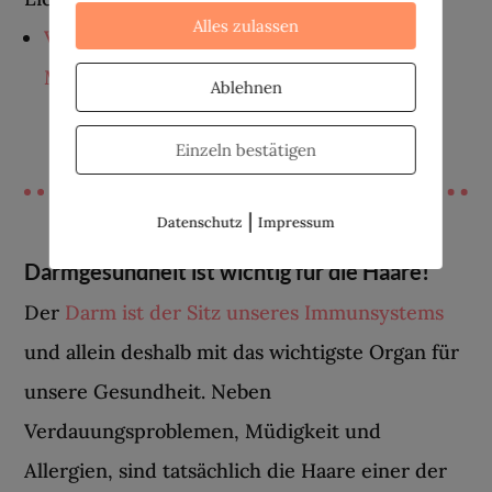
Alles zulassen
Vitalstoff-Killer Pille: Hallo Vitamin- und
Mineralstoffmangel
Ablehnen
Einzeln bestätigen
|
Datenschutz
Impressum
Darmgesundheit ist wichtig für die Haare!
Der
Darm ist der Sitz unseres Immunsystems
und allein deshalb mit das wichtigste Organ für
unsere Gesundheit. Neben
Verdauungsproblemen, Müdigkeit und
Allergien, sind tatsächlich die Haare einer der