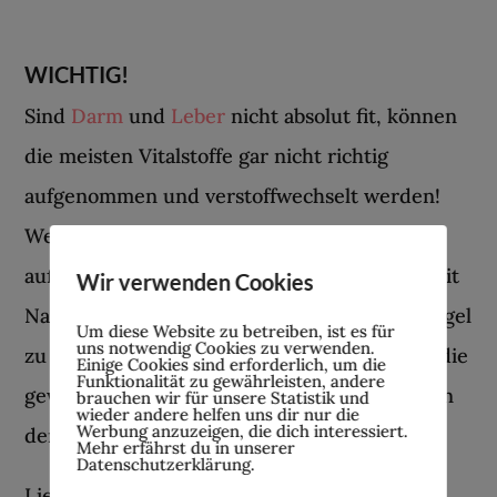
WICHTIG!
Sind
Darm
und
Leber
nicht absolut fit, können
die meisten Vitalstoffe gar nicht richtig
aufgenommen und verstoffwechselt werden!
Wenn man diese beiden wichtigen Organe
außer Acht lässt und einfach nur versucht, mit
Wir verwenden Cookies
Nahrungsergänzungsmitteln (NEMs) die Mängel
Um diese Website zu betreiben, ist es für
uns notwendig Cookies zu verwenden.
zu beheben, hat das unter Umständen nicht die
Einige Cookies sind erforderlich, um die
Funktionalität zu gewährleisten, andere
gewünschte Wirkung. Alles was man dann von
brauchen wir für unsere Statistik und
wieder andere helfen uns dir nur die
Werbung anzuzeigen, die dich interessiert.
den NEMs hat, ist super teurer Urin!
Mehr erfährst du in unserer
Datenschutzerklärung.
Lies hierzu auch: