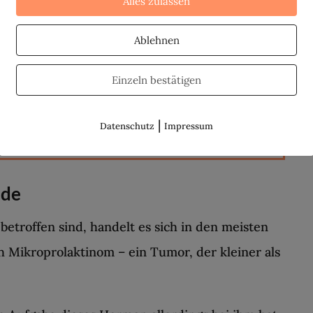
Alles zulassen
Ablehnen
rag zum Thema Schilddrüsenunterfunktion, die
Einzeln bestätigen
rkommt:
Schilddrüsenunterfunktion: Wenn
|
Datenschutz
Impressum
ede
troffen sind, handelt es sich in den meisten
 Mikroprolaktinom – ein Tumor, der kleiner als