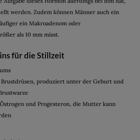
 Aufgabe dieses Hormon allerdings bei ihm hat,
estellt werden. Zudem können Männer auch ein
häufiger ein Makroadenom oder
ößer als 10 mm misst.
s für die Stillzeit
tums
 Brustdrüsen, produziert unter der Geburt und
Brustwarze
strogen und Progesteron, die Mutter kann
rden