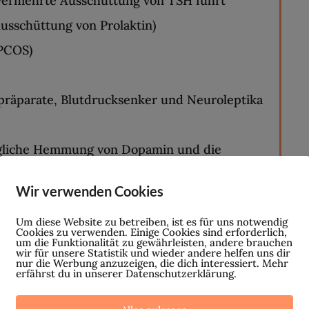
 vermehrte Ausschüttung von TSH führt
usschüttung von Prolaktin)
(PCOS)
präparate, Blutdrucksenker und Neuroleptika
gliche Hemmung von Dopamin und die
von Prolaktin)
Wir verwenden Cookies
in wirkt hemmend auf Prolaktin, somit könnte
Um diese Website zu betreiben, ist es für uns notwendig
a) auf das Gehirn und das eventuelle
Cookies zu verwenden. Einige Cookies sind erforderlich,
um die Funktionalität zu gewährleisten, andere brauchen
e Erhöhung von Prolaktin verursachen)
wir für unsere Statistik und wieder andere helfen uns dir
nur die Werbung anzuzeigen, die dich interessiert. Mehr
erfährst du in unserer Datenschutzerklärung.