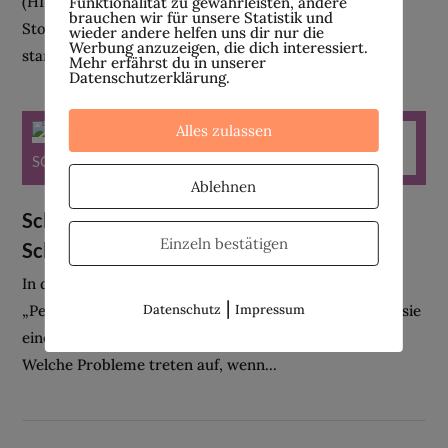
(HIT) genannt. Es handelt sich dabei um eine
Funktionalität zu gewährleisten, andere
brauchen wir für unsere Statistik und
Stoffwechselstörung, bei der das Histamin im Blut zu
wieder andere helfen uns dir nur die
Werbung anzuzeigen, die dich interessiert.
stark...
Mehr erfährst du in unserer
Datenschutzerklärung.
Alles zulassen
SCHILDDRÜSE
Ablehnen
Schilddrüsenunterfunktion – Wenn unser
Einzeln bestätigen
Schmetterling streikt
In diesem Beitrag geht es um unsere Schilddrüse, die
|
„Peitsche“ unseres Organismus. Ich nenne sie so, weil sie
Datenschutz
Impressum
eine der wichtigsten Organe zur Energiebildung ist.
Welche Probleme treten auf, wenn...