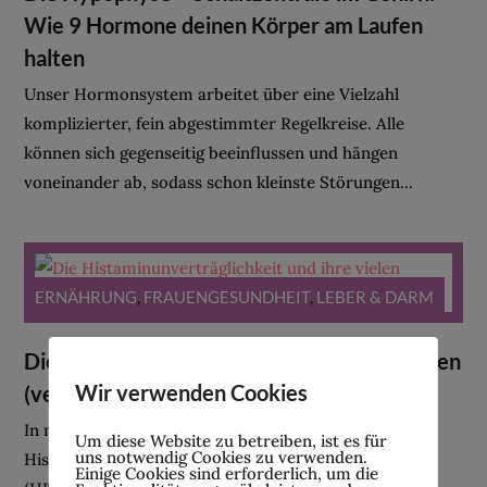
Wie 9 Hormone deinen Körper am Laufen
halten
Unser Hormonsystem arbeitet über eine Vielzahl
komplizierter, fein abgestimmter Regelkreise. Alle
können sich gegenseitig beeinflussen und hängen
voneinander ab, sodass schon kleinste Störungen...
ERNÄHRUNG
,
FRAUENGESUNDHEIT
,
LEBER & DARM
Die Histaminunverträglichkeit und ihre vielen
Wir verwenden Cookies
(versteckten) Symptome
In meinem heutigen Beitrag geht es um die
Um diese Website zu betreiben, ist es für
uns notwendig Cookies zu verwenden.
Histaminunverträglichkeit, auch Histaminintoleranz
Einige Cookies sind erforderlich, um die