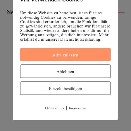
Neueste Beiträge
Um diese Website zu betreiben, ist es für uns
notwendig Cookies zu verwenden. Einige
Cookies sind erforderlich, um die Funktionalität
zu gewährleisten, andere brauchen wir für unsere
Wir sind wieder da!
Statistik und wieder andere helfen uns dir nur die
Werbung anzuzeigen, die dich interessiert. Mehr
27. APRIL 2026
erfährst du in unserer Datenschutzerklärung.
Fehlgeburten | Teil 2: Selbstfürsorge mit
Alles zulassen
Homöopathie und ätherischen Ölen
16. FEBRUAR 2023
Ablehnen
Fehlgeburten | Teil 1: Was du darüber
wissen solltest
Einzeln bestätigen
9. FEBRUAR 2023
|
Datenschutz
Impressum
Vaginose – eine vaginale Dysbiose
2. FEBRUAR 2023