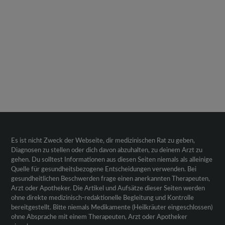
Es ist nicht Zweck der Webseite, dir medizinischen Rat zu geben,
Diagnosen zu stellen oder dich davon abzuhalten, zu deinem Arzt zu
gehen. Du solltest Informationen aus diesen Seiten niemals als alleinige
Quelle für gesundheitsbezogene Entscheidungen verwenden. Bei
gesundheitlichen Beschwerden frage einen anerkannten Therapeuten,
Arzt oder Apotheker. Die Artikel und Aufsätze dieser Seiten werden
ohne direkte medizinisch-redaktionelle Begleitung und Kontrolle
bereitgestellt. Bitte niemals Medikamente (Heilkräuter eingeschlossen)
ohne Absprache mit einem Therapeuten, Arzt oder Apotheker