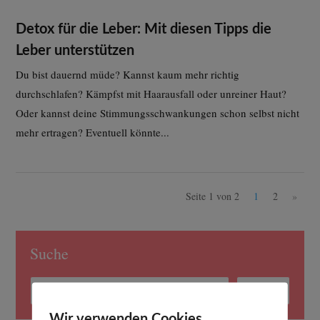
Detox für die Leber: Mit diesen Tipps die
Leber unterstützen
Du bist dauernd müde? Kannst kaum mehr richtig
durchschlafen? Kämpfst mit Haarausfall oder unreiner Haut?
Oder kannst deine Stimmungsschwankungen schon selbst nicht
mehr ertragen? Eventuell könnte...
Seite 1 von 2
1
2
»
Suche
Wir verwenden Cookies