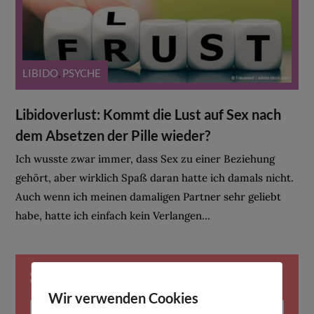
LIBIDO
,
PSYCHE
Libidoverlust: Kommt die Lust auf Sex nach
dem Absetzen der Pille wieder?
Ich wusste zwar immer, dass Sex zu einer Beziehung
gehört, aber wirklich Spaß daran hatte ich damals nicht.
Auch wenn ich meinen damaligen Partner sehr geliebt
habe, hatte ich einfach kein Verlangen...
Suche
Wir verwenden Cookies