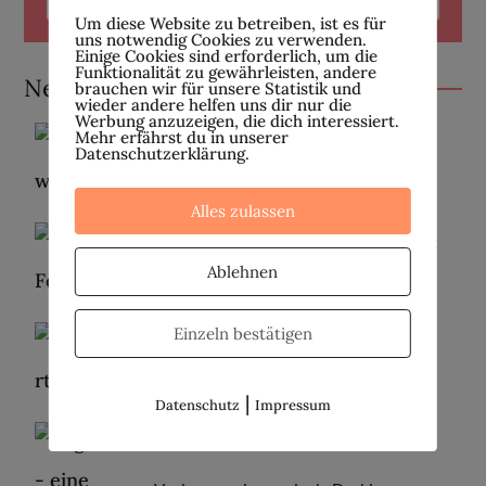
Um diese Website zu betreiben, ist es für
uns notwendig Cookies zu verwenden.
Einige Cookies sind erforderlich, um die
Funktionalität zu gewährleisten, andere
Neueste Beiträge
brauchen wir für unsere Statistik und
wieder andere helfen uns dir nur die
Werbung anzuzeigen, die dich interessiert.
Mehr erfährst du in unserer
Wir sind wieder da!
Datenschutzerklärung.
27. APRIL 2026
Alles zulassen
Fehlgeburten | Teil 2: Selbstfürsorge mit
Homöopathie und ätherischen Ölen
Ablehnen
16. FEBRUAR 2023
Einzeln bestätigen
Fehlgeburten | Teil 1: Was du darüber
wissen solltest
9. FEBRUAR 2023
|
Datenschutz
Impressum