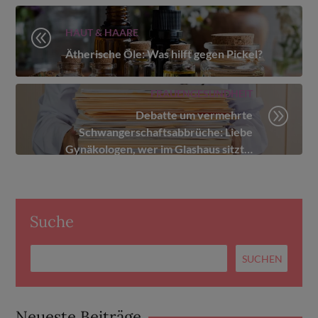
HAUT & HAARE
@
Ätherische Öle: Was hilft gegen Pickel?
FRAUENGESUNDHEIT
A
Debatte um vermehrte
Schwangerschaftsabbrüche: Liebe
Gynäkologen, wer im Glashaus sitzt…
Suche
Neueste Beiträge