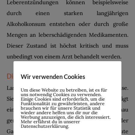
Leberentzündungen können beispielsweise
durch einen starken langjährigen
Alkoholkonsum entstehen oder durch große
Mengen an leberschädigenden Medikamenten.
Dieser Zustand ist höchst kritisch und muss
unbedingt von einem Arzt behandelt werden.
Die Gallenblase
Wir verwenden Cookies
Last but not least kommen wir zur Gallenblase.
Um diese Website zu betreiben, ist es für
uns notwendig Cookies zu verwenden.
Sie ist direkt an der Leber befestigt und trägt
Einige Cookies sind erforderlich, um die
Funktionalität zu gewährleisten, andere
brauchen wir für unsere Statistik und
einen wichtigen Teil zur Entgiftung bei. Genau
wieder andere helfen uns dir nur die
Werbung anzuzeigen, die dich interessiert.
genommen ist es der Gallensaft, der in der
Mehr erfährst du in unserer
Datenschutzerklärung.
Gallenblase enthalten ist. Er muss eine gute