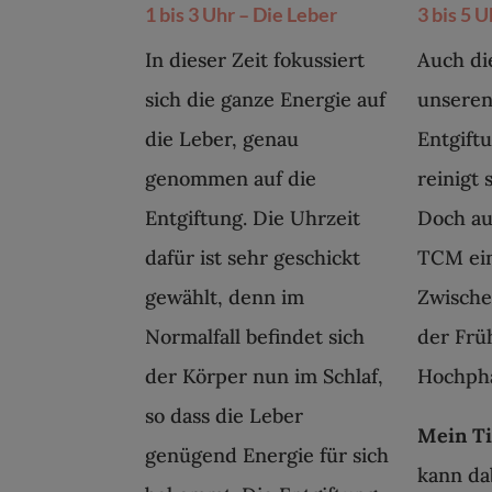
1 bis 3 Uhr – Die Leber
3 bis 5 
In dieser Zeit fokussiert
Auch di
sich die ganze Energie auf
unsere
die Leber, genau
Entgift
genommen auf die
reinigt 
Entgiftung. Die Uhrzeit
Doch au
dafür ist sehr geschickt
TCM ein
gewählt, denn im
Zwische
Normalfall befindet sich
der Früh
der Körper nun im Schlaf,
Hochpha
so dass die Leber
Mein T
genügend Energie für sich
kann da