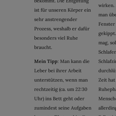
bekommt. Die Entgiftung
wirken.
ist für unseren Körper ein
man übe
sehr anstrengender
Fenster
Prozess, weshalb er dafür
gekippt
besonders viel Ruhe
mag, so
braucht.
Schlafe
Mein Tipp
: Man kann die
Schlafz
Leber bei ihrer Arbeit
durchlü
unterstützen, wenn man
Zeit hat
rechtzeitig (ca. um 22:30
Ruhepha
Uhr) ins Bett geht oder
Mensche
zumindest seine Aufgaben
allerdin