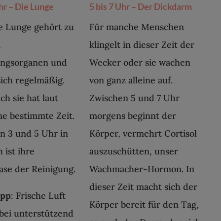
Uhr – Die Lunge
5 bis 7 Uhr – Der Dickdarm
e Lunge gehört zu
Für manche Menschen
n
klingelt in dieser Zeit der
ungsorganen und
Wecker oder sie wachen
sich regelmäßig.
von ganz alleine auf.
ch sie hat laut
Zwischen 5 und 7 Uhr
e bestimmte Zeit.
morgens beginnt der
n 3 und 5 Uhr in
Körper, vermehrt Cortisol
 ist ihre
auszuschütten, unser
se der Reinigung.
Wachmacher-Hormon. In
dieser Zeit macht sich der
ipp
: Frische Luft
Körper bereit für den Tag,
bei unterstützend