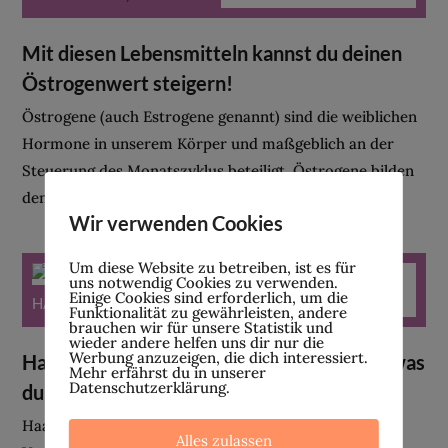
Mit diesen Lebensmitteln kannst du deinen
Östrogenwert steigern!
Östrogene (auch Estrogene genannt) sind die weiblichen
Hormone in unserem Körper und maßgeblich an der
Steuerung des Monatszyklus beteiligt. Östrogene bilden
den Oberbegriff für die weiblichen...
Wir verwenden Cookies
Um diese Website zu betreiben, ist es für
uns notwendig Cookies zu verwenden.
Einige Cookies sind erforderlich, um die
HAUT & HAARE
Funktionalität zu gewährleisten, andere
brauchen wir für unsere Statistik und
wieder andere helfen uns dir nur die
Werbung anzuzeigen, die dich interessiert.
Haarausfall nach Absetzen der Pille: Alles was
Mehr erfährst du in unserer
Datenschutzerklärung.
du wissen solltest!
Haarausfall nach dem Absetzen hormoneller
Alles zulassen