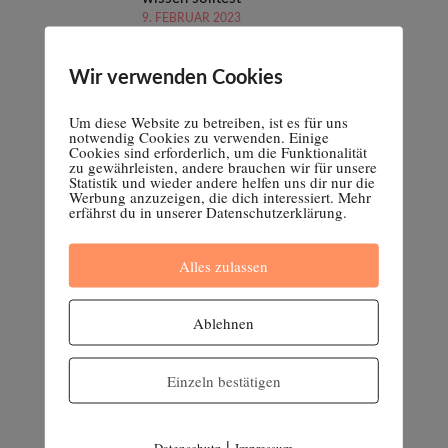
9. FEBRUAR 2023
Wir verwenden Cookies
Vaginose – eine vaginale Dysbiose
2. FEBRUAR 2023
Um diese Website zu betreiben, ist es für uns
notwendig Cookies zu verwenden. Einige
Cookies sind erforderlich, um die Funktionalität
zu gewährleisten, andere brauchen wir für unsere
Ursachen für Missempfindungen in der
Statistik und wieder andere helfen uns dir nur die
Vagina
Werbung anzuzeigen, die dich interessiert. Mehr
erfährst du in unserer Datenschutzerklärung.
26. JANUAR 2023
Alles zulassen
Ablehnen
Einzeln bestätigen
|
Datenschutz
Impressum