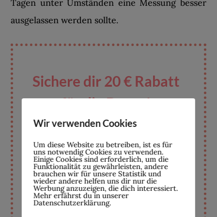
Tagen unter Umständen eine Messung besser
ausgelassen werden sollte.
Sichere dir 20 € Rabatt
für die Daysy!
Wir verwenden Cookies
Um diese Website zu betreiben, ist es für
uns notwendig Cookies zu verwenden.
Einige Cookies sind erforderlich, um die
Funktionalität zu gewährleisten, andere
Hier geht's zu deiner Daysy!*
brauchen wir für unsere Statistik und
wieder andere helfen uns dir nur die
Werbung anzuzeigen, die dich interessiert.
Mehr erfährst du in unserer
Gehe im Warenkorb einfach auf "Zur
Datenschutzerklärung.
Bestellung" und gib auf der sich neu