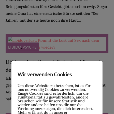
Reinigungsbürsten fürs Gesicht gibt es schon ewig. Sogar
meine Oma hat eine elektrische Bürste seit den 70er
Jahren, mit der sie heute noch ihre Haut...
LIBIDO
,
PSYCHE
Libidoverlust: Kommt die Lust auf Sex nach
dem Absetzen der Pille wieder?
Wir verwenden Cookies
Ich wusste zwar immer, dass Sex zu einer Beziehung
gehört, aber wirklich Spaß daran hatte ich damals nicht.
Um diese Website zu betreiben, ist es für
uns notwendig Cookies zu verwenden.
Auch wenn ich meinen damaligen Partner sehr geliebt
Einige Cookies sind erforderlich, um die
Funktionalität zu gewährleisten, andere
habe, hatte ich einfach kein Verlangen...
brauchen wir für unsere Statistik und
wieder andere helfen uns dir nur die
Werbung anzuzeigen, die dich interessiert.
Mehr erfährst du in unserer