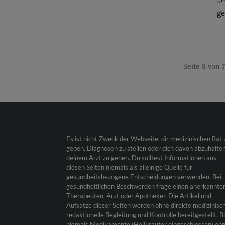
ge
Seite 8 von 1
Es ist nicht Zweck der Webseite, dir medizinischen Rat 
geben, Diagnosen zu stellen oder dich davon abzuhalten
deinem Arzt zu gehen. Du solltest Informationen aus
diesen Seiten niemals als alleinige Quelle für
gesundheitsbezogene Entscheidungen verwenden. Bei
gesundheitlichen Beschwerden frage einen anerkannte
Therapeuten, Arzt oder Apotheker. Die Artikel und
Aufsätze dieser Seiten werden ohne direkte medizinisc
redaktionelle Begleitung und Kontrolle bereitgestellt. B
niemals Medikamente (Heilkräuter eingeschlossen) oh