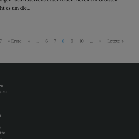
ht es um die...
7
« Erste
«
...
6
7
8
9
10
...
»
Letzte »
zu
, zu
n
h-
itte
ne