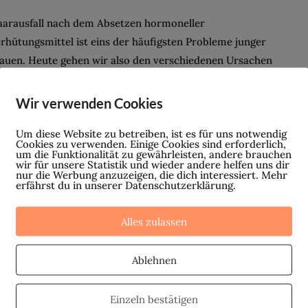
arausfall nach dem Absetzen hormoneller
rhütungsmittel ist eins der häufigsten Probleme junger
auen. Heute gehen wir also den verschiedenen Ursachen
r dieses unschöne Symptom mal genauer auf...
Wir verwenden Cookies
Um diese Website zu betreiben, ist es für uns notwendig
iebe Gynäkologen/innen, wir
Cookies zu verwenden. Einige Cookies sind erforderlich,
um die Funktionalität zu gewährleisten, andere brauchen
wir für unsere Statistik und wieder andere helfen uns dir
üssen reden!
nur die Werbung anzuzeigen, die dich interessiert. Mehr
erfährst du in unserer Datenschutzerklärung.
 ist erschreckend, was manche Frauen sich heutzutage
r frustrierende, absolut nicht hilfreiche und meist auch
Alles zulassen
verschämte Dinge bei einem Arztbesuch anhören
ssen. Sobald man dem Gynäkologen...
Ablehnen
Einzeln bestätigen