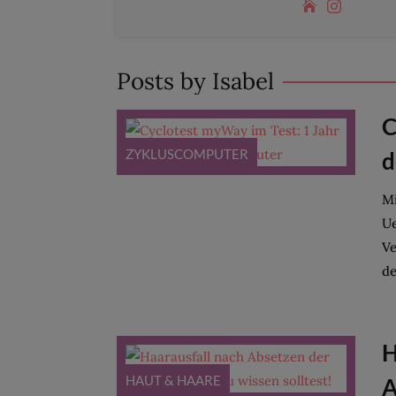
Posts by Isabel
C
ZYKLUSCOMPUTER
d
Mi
Ue
Ve
de
H
HAUT & HAARE
A