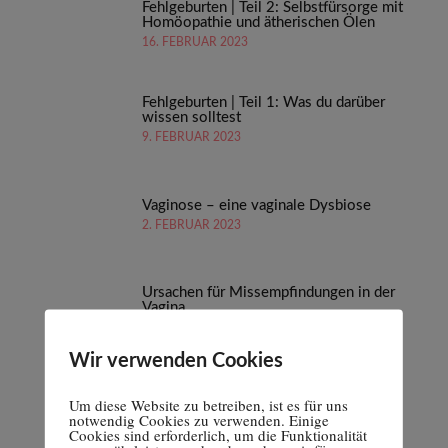
Fehlgeburten | Teil 2: Selbstfürsorge mit
Homöopathie und ätherischen Ölen
16. FEBRUAR 2023
Fehlgeburten | Teil 1: Was du darüber
wissen solltest
9. FEBRUAR 2023
Vaginose – eine vaginale Dysbiose
2. FEBRUAR 2023
Ursachen für Missempfindungen in der
Vagina
26. JANUAR 2023
Wir verwenden Cookies
Um diese Website zu betreiben, ist es für uns
notwendig Cookies zu verwenden. Einige
Cookies sind erforderlich, um die Funktionalität