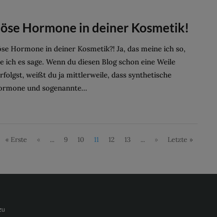
öse Hormone in deiner Kosmetik!
se Hormone in deiner Kosmetik?! Ja, das meine ich so,
e ich es sage. Wenn du diesen Blog schon eine Weile
rfolgst, weißt du ja mittlerweile, dass synthetische
rmone und sogenannte...
« Erste
«
...
9
10
11
12
13
...
»
Letzte »
zu