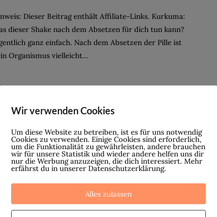
nweis: Dieser Beitrag enthält Affiliate-Links. Kurkuma:
s dieser Shake nach dem Absetzen für dich tun kann?
gentlich ganz einfach. Nach dem Absetzen der Pille ist
in Organismus vielleicht...
Beweis
Wir verwenden Cookies
geliefert:
Um diese Website zu betreiben, ist es für uns notwendig
Hormons
Cookies zu verwenden. Einige Cookies sind erforderlich,
um die Funktionalität zu gewährleisten, andere brauchen
wir für unsere Statistik und wieder andere helfen uns dir
piralen
nur die Werbung anzuzeigen, die dich interessiert. Mehr
erfährst du in unserer Datenschutzerklärung.
verursach
PILLE
,
PSYCHE
,
VERHÜTUNG
en
Alles zulassen
epressionen und Panikattacken!