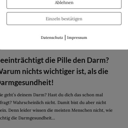
Ablehnen
tzt haben wir es schwarz auf weiß. Ärzte und Hersteller
aben den Zusammenhang zwischen der hormonhaltigen
Einzeln bestätigen
irale und Beschwerden vieler Trägerinnen über Jahre
stritten. Doch jetzt ist es...
|
Datenschutz
Impressum
eeinträchtigt die Pille den Darm?
arum nichts wichtiger ist, als die
armgesundheit!
e geht’s deinem Darm? Hast du dich das schon mal
fragt? Wahrscheinlich nicht. Damit bist du aber nicht
lein. Denn leider wissen die meisten Menschen nicht, wie
chtig die Darmgesundheit...