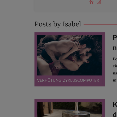
Posts by Isabel
P
n
Pe
ei
na
mu
VERHÜTUNG
,
ZYKLUSCOMPUTER
K
d