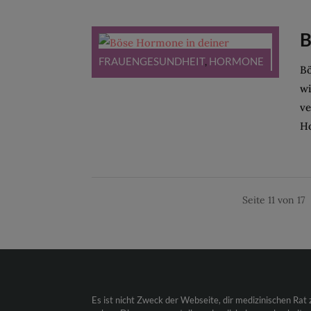
B
FRAUENGESUNDHEIT
,
HORMONE
Bö
wi
ve
Ho
Seite 11 von 17
Es ist nicht Zweck der Webseite, dir medizinischen Rat 