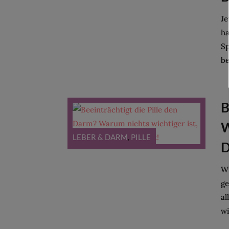
Je
h
Sp
be
B
W
LEBER & DARM
,
PILLE
D
Wi
ge
al
wi