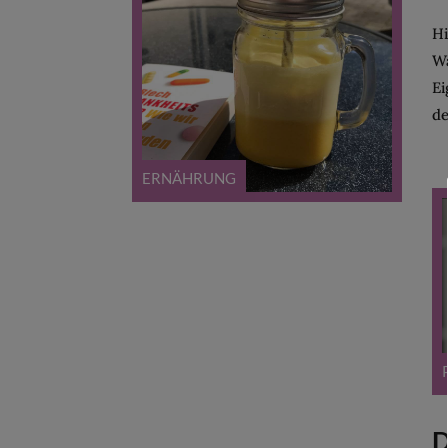
Hi
Wa
Ei
de
ERNÄHRUNG
D