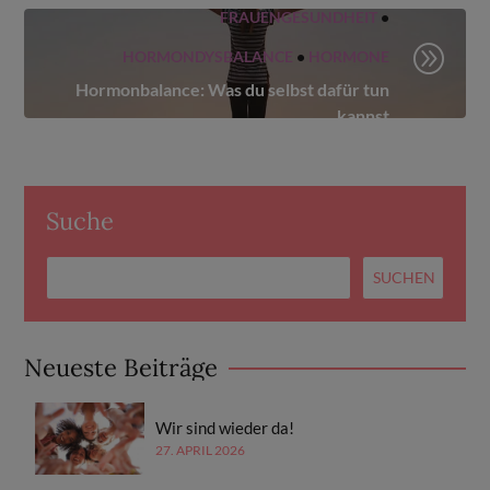
FRAUENGESUNDHEIT
•
A
HORMONDYSBALANCE
•
HORMONE
Hormonbalance: Was du selbst dafür tun
kannst
Suche
Neueste Beiträge
Wir sind wieder da!
27. APRIL 2026