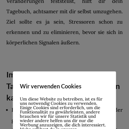
Veränderungen feststellst, hilft dir dein
Tagebuch, achtsamer mit dir selbst umzugehen.
Ziel sollte es ja sein, Stressoren schon zu
erkennen und zu eliminieren, bevor sie sich in
körperlichen Signalen äußern.
Impulsfragen, die du in deinem
Tagebuch als Hilfestellung nutzen
Wir verwenden Cookies
kannst:
Um diese Website zu betreiben, ist es für
uns notwendig Cookies zu verwenden.
Einige Cookies sind erforderlich, um die
Habe ich mich heute entspannt oder
Funktionalität zu gewährleisten, andere
brauchen wir für unsere Statistik und
gestresst gefühlt?
wieder andere helfen uns dir nur die
Werbung anzuzeigen, die dich interessiert.