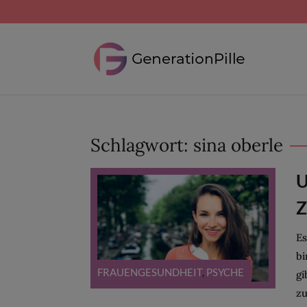
Schlagwort:
sina oberle
U
Z
Es
bi
FRAUENGESUNDHEIT
,
PSYCHE
gi
zu