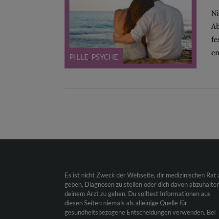
Ni
Ab
fe
em
PILLE
,
PSYCHE
Es ist nicht Zweck der Webseite, dir medizinischen Rat 
geben, Diagnosen zu stellen oder dich davon abzuhalten
deinem Arzt zu gehen. Du solltest Informationen aus
diesen Seiten niemals als alleinige Quelle für
gesundheitsbezogene Entscheidungen verwenden. Bei