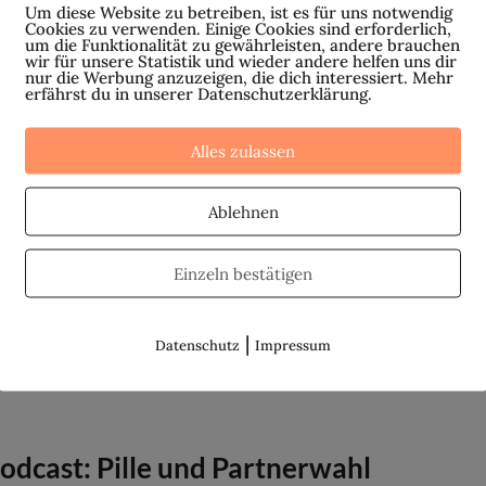
Um diese Website zu betreiben, ist es für uns notwendig
Cookies zu verwenden. Einige Cookies sind erforderlich,
pyright (c) Roswitha Kaster Stefanie Stahl ist Diplom-
um die Funktionalität zu gewährleisten, andere brauchen
wir für unsere Statistik und wieder andere helfen uns dir
ychologin und Autorin des Bestsellers „Das Kind in dir
nur die Werbung anzuzeigen, die dich interessiert. Mehr
erfährst du in unserer Datenschutzerklärung.
ss Heimat finden“. Es geht um Glaubenssätze, die uns
ägen und uns das...
Alles zulassen
Ablehnen
odcast: Die Geschichte der Pille
Einzeln bestätigen
ute erwartet euch eine megaspannende Folge rund um
e Geschichte der Pille: Wann kam die erste Anti-Baby-Pille
f den Markt? Welche Bedeutung hatte die Pille damals für
|
Datenschutz
Impressum
e Frauen? Welche...
odcast: Pille und Partnerwahl