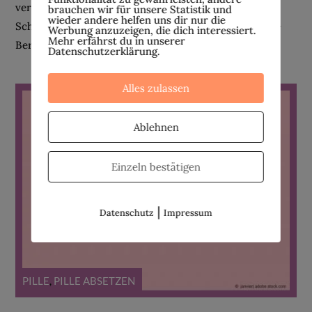
verursacht werden können, wie z. B. Thrombosen,
brauchen wir für unsere Statistik und
wieder andere helfen uns dir nur die
Schlaganfälle und Embolien, sind dank zahlreicher TV-
Werbung anzuzeigen, die dich interessiert.
Mehr erfährst du in unserer
Berichterstattungen vielen von uns schon...
Datenschutzerklärung.
Alles zulassen
Ablehnen
Einzeln bestätigen
|
Datenschutz
Impressum
PILLE
,
PILLE ABSETZEN