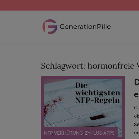
Schlagwort:
hormonfreie 
D
e
Ga
ob
Se
un
NFP
,
VERHÜTUNG
,
ZYKLUS-APPS