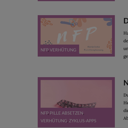
D
Ha
de
un
NFP
,
VERHÜTUNG
ge
N
Du
He
di
NFP
,
PILLE ABSETZEN
,
Ab
VERHÜTUNG
,
ZYKLUS-APPS