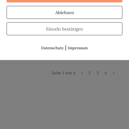
ntrauterinpessaren (IUPs)
Ablehnen
nweis: Dieser Beitrag enthält Affiliate-Links. Verhütung
t Kupfer. Für diesen Beitrag habe ich mir sehr lange Zeit
Einzeln bestätigen
lassen und das hat auch seinen Grund. Da ich selbst keine
fahrungen mit...
|
Datenschutz
Impressum
Seite 1 von 4
1
2
3
4
»