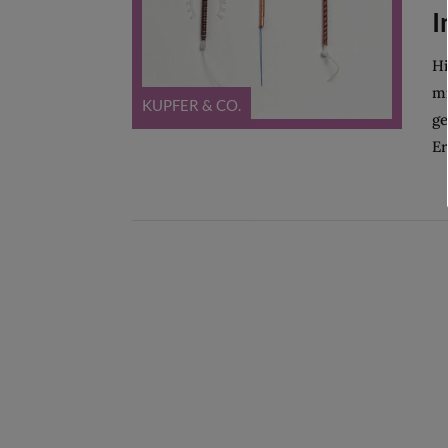
I
Hi
mi
KUPFER & CO.
ge
Er