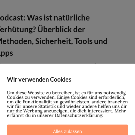
odcast: Was ist natürliche
erhütung? Überblick der
ethoden, Sicherheit, Tools und
pps
türliche Verhütung… was ist das eigentlich? Über dieses
ema wird immer öfter gesprochen und dabei mit den
Wir verwenden Cookies
rschiedensten Begriffen, Methoden, Tools und Aussagen
r Sicherheit um sich...
Um diese Website zu betreiben, ist es für uns notwendig
Cookies zu verwenden. Einige Cookies sind erforderlich,
um die Funktionalität zu gewährleisten, andere brauchen
wir für unsere Statistik und wieder andere helfen uns dir
nur die Werbung anzuzeigen, die dich interessiert. Mehr
erfährst du in unserer Datenschutzerklärung.
erhütung mit Kupfer: Alles über
ie richtige Wahl von
Alles zulassen