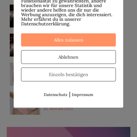
Funktionalität zu gewährleisten, andere
brauchen wir für unsere Statistik und
wieder andere helfen uns dir nur die
Fehlgeburten | Teil 2: Selbstfürsorge mit
Werbung anzuzeigen, die dich interessiert.
Homöopathie und ätherischen Ölen
Mehr erfährst du in unserer
16. FEBRUAR 2023
Datenschutzerklärung.
Fehlgeburten | Teil 1: Was du darüber
Alles zulassen
wissen solltest
9. FEBRUAR 2023
Ablehnen
Vaginose – eine vaginale Dysbiose
Einzeln bestätigen
2. FEBRUAR 2023
|
Datenschutz
Impressum
Ursachen für Missempfindungen in der
Vagina
26. JANUAR 2023