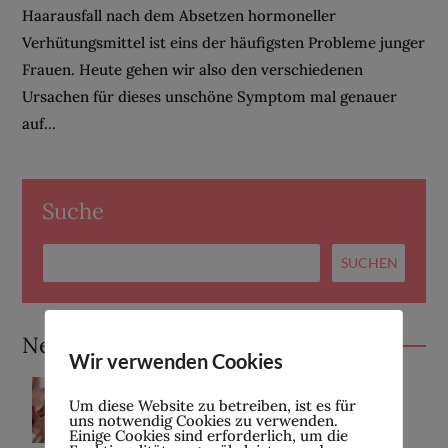
Haarausfall nach dem Absetzen hormoneller
Verhütungsmittel ist eins der häufigsten Probleme junger
Frauen. Heute gehen wir also den verschiedenen
Ursachen für dieses unschöne Symptom mal genauer
auf...
Suche
Neueste Beiträge
Wir verwenden Cookies
Wir sind wieder da!
Um diese Website zu betreiben, ist es für
uns notwendig Cookies zu verwenden.
27. APRIL 2026
Einige Cookies sind erforderlich, um die