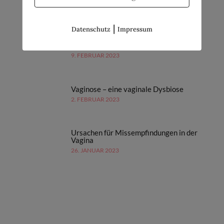
16. FEBRUAR 2023
|
Datenschutz
Impressum
Fehlgeburten | Teil 1: Was du darüber
wissen solltest
9. FEBRUAR 2023
Vaginose – eine vaginale Dysbiose
2. FEBRUAR 2023
Ursachen für Missempfindungen in der
Vagina
26. JANUAR 2023