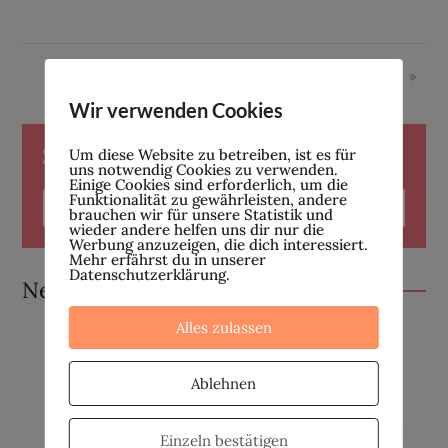
Seite 1 von 2
1
2
»
Wir verwenden Cookies
Suche
Um diese Website zu betreiben, ist es für
uns notwendig Cookies zu verwenden.
Einige Cookies sind erforderlich, um die
Funktionalität zu gewährleisten, andere
brauchen wir für unsere Statistik und
wieder andere helfen uns dir nur die
Werbung anzuzeigen, die dich interessiert.
Mehr erfährst du in unserer
Datenschutzerklärung.
Neueste Beiträge
Alles zulassen
Wir sind wieder da!
27. APRIL 2026
Ablehnen
Fehlgeburten | Teil 2: Selbstfürsorge mit
Einzeln bestätigen
Homöopathie und ätherischen Ölen