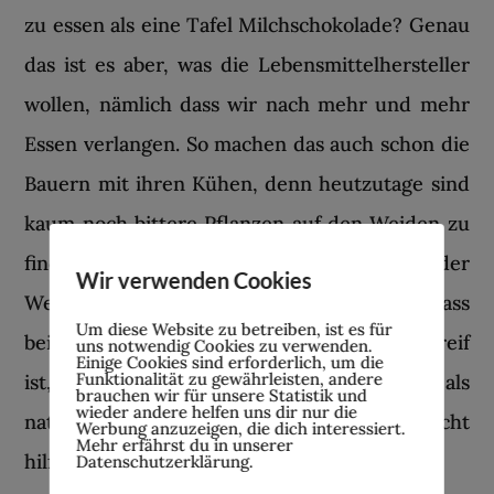
zu essen als eine Tafel Milchschokolade? Genau
das ist es aber, was die Lebensmittelhersteller
wollen, nämlich dass wir nach mehr und mehr
Essen verlangen. So machen das auch schon die
Bauern mit ihren Kühen, denn heutzutage sind
kaum noch bittere Pflanzen auf den Weiden zu
finden (wenn die Tiere überhaupt noch auf der
Wir verwenden Cookies
Weide stehen). Der Grund dafür ist, dass
Um diese Website zu betreiben, ist es für
beispielsweise ein Rind schneller schlachtreif
uns notwendig Cookies zu verwenden.
Einige Cookies sind erforderlich, um die
Funktionalität zu gewährleisten, andere
ist, wenn es mehr frisst. Da sind Bitterstoffe als
brauchen wir für unsere Statistik und
wieder andere helfen uns dir nur die
natürliche Appetithemmer natürlich nicht
Werbung anzuzeigen, die dich interessiert.
Mehr erfährst du in unserer
hilfreich.
Datenschutzerklärung.