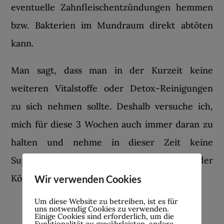
eventuelle Zahnfleischentzündungen hemmen
bzw. Bakterien im Mundraum direkt abtöten
kann.
Man sagt, dass man in der Kurzeit keine
weiteren Vitalstoffe oder Detox-Reinigungen
zu sich nehmen sollte. Deshalb versuche ich,
mich für diese 3 Wochen auch immer daran zu
halten und nehme in dieser Zeit keine
Supplemente, Nahrungsergänzungen oder
Körperentgiftungen.
Wir verwenden Cookies
Um diese Website zu betreiben, ist es für
uns notwendig Cookies zu verwenden.
Einige Cookies sind erforderlich, um die
Funktionalität zu gewährleisten, andere