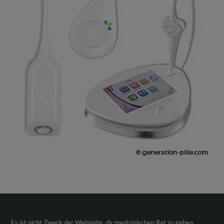
Es ist nicht Zweck der Webseite, dir medizinischen Rat zu geben,