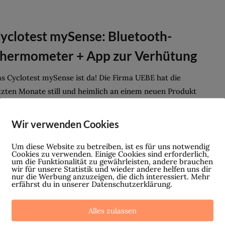
yclotest mySense: Bluetooth-
hermometer + App zur Verhütung
s Cyclotest mySense ist da! Die Firma UEBE hat die
tzten Monate still und heimlich an einem neuen Produkt
r ihre Marke cyclotest gearbeitet und letzte Woche ohne
oße Vorankündigung ihr...
Wir verwenden Cookies
Um diese Website zu betreiben, ist es für uns notwendig
Cookies zu verwenden. Einige Cookies sind erforderlich,
um die Funktionalität zu gewährleisten, andere brauchen
ifestyle-Medikament: Die Pille zur
wir für unsere Statistik und wieder andere helfen uns dir
nur die Werbung anzuzeigen, die dich interessiert. Mehr
elbstoptimierung?!
erfährst du in unserer Datenschutzerklärung.
eser Artikel enthält Affiliate-Links. Lifestyle-Medikament:
Alles zulassen
t Pille zum Schönheitsideal? Klingt im ersten Moment