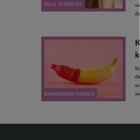
PILLE
,
PUBERTÄT
vi
de
K
k
Ko
di
sc
so
BARRIEREMETHODEN