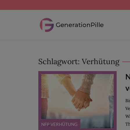
Schlagwort:
Verhütung
N
v
Bi
Ve
Wa
Th
NFP
,
VERHÜTUNG