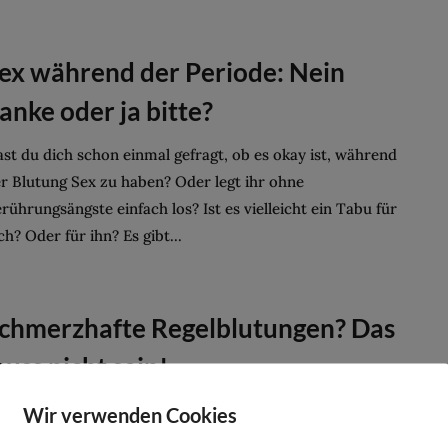
ex während der Periode: Nein
anke oder ja bitte?
st du dich schon einmal gefragt, ob es okay ist, während
r Blutung Sex zu haben? Oder legt ihr ohne
rührungsängste einfach los? Ist es vielleicht ein Tabu für
ch? Oder für ihn? Es gibt...
chmerzhafte Regelblutungen? Das
uss nicht sein!
 ist mir eine Herzensangelegenheit, meinen neuen Artikel
Wir verwenden Cookies
er das Thema der Schmerzen vor und während der