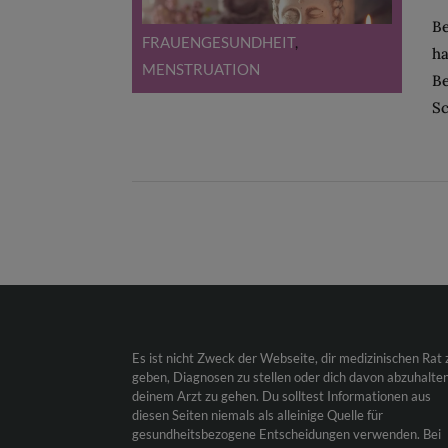
Be
FRAUENGESUNDHEIT
,
ha
MENSTRUATION
Be
Sc
Es ist nicht Zweck der Webseite, dir medizinischen Rat 
geben, Diagnosen zu stellen oder dich davon abzuhalten
deinem Arzt zu gehen. Du solltest Informationen aus
diesen Seiten niemals als alleinige Quelle für
gesundheitsbezogene Entscheidungen verwenden. Bei