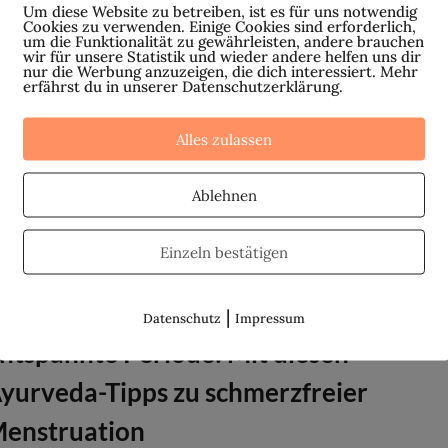
Um diese Website zu betreiben, ist es für uns notwendig
gelblutung zu schreiben, denn so viele junge Mädchen
Cookies zu verwenden. Einige Cookies sind erforderlich,
um die Funktionalität zu gewährleisten, andere brauchen
d Frauen leiden sehr darunter....
wir für unsere Statistik und wieder andere helfen uns dir
nur die Werbung anzuzeigen, die dich interessiert. Mehr
erfährst du in unserer Datenschutzerklärung.
ie Magie des weiblichen Zyklus
Alles zulassen
e Monatsblutung wird von vielen Frauen als monatliches
Ablehnen
el wahrgenommen. Es ziept, zwickt und schmerzt
hrend der Blutung. Oft geht es schon mit
Einzeln bestätigen
immungsschwankungen und Brustspannen vor den...
|
Datenschutz
Impressum
ntspannte Periode: Mit diesen
yurveda-Tipps zu schmerzfreier
enstruation