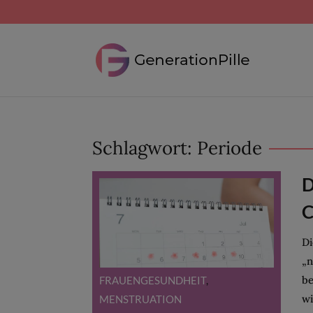
Schlagwort:
Periode
D
C
Di
„n
be
FRAUENGESUNDHEIT
,
wi
MENSTRUATION