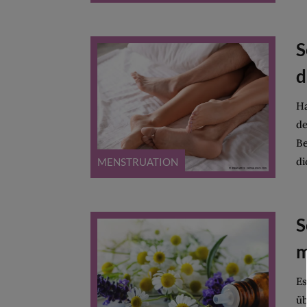
S
d
Ha
de
Be
di
MENSTRUATION
S
m
Es
üb