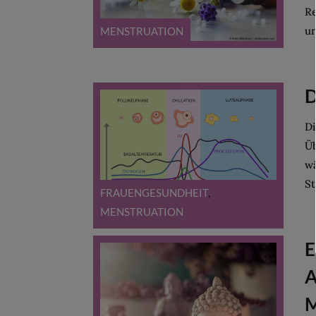
Re
un
MENSTRUATION
D
Di
Üb
wä
St
FRAUENGESUNDHEIT
,
MENSTRUATION
E
A
M