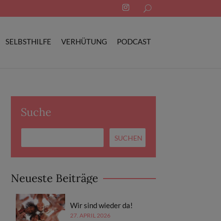
Search
for:
SELBSTHILFE
VERHÜTUNG
PODCAST
Suche
Neueste Beiträge
Wir sind wieder da!
27. APRIL 2026