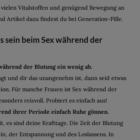
 vielen Vitalstoffen und genügend Bewegung an
nd Artikel dazu findest du bei Generation-Pille.
s sein beim Sex während der
während der Blutung ein wenig ab.
ngt und dir das unangenehm ist, dann seid etwas
ition. Für manche Frauen ist Sex während der
onders reizvoll. Probiert es einfach aus!
end ihrer Periode einfach Ruhe gönnen.
t, es sind deine Krafttage. Die Zeit der Blutung
ein, der Entspannung und des Loslassens. In