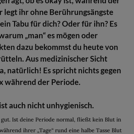
efragt, ob es okay ist, während der
r legt ihr ohne Berührungsängste
t ein Tabu für dich? Oder für ihn? Es
 warum „man“ es mögen oder
akten dazu bekommst du heute von
 rütteln. Aus medizinischer Sicht
a, natürlich! Es spricht nichts gegen
ex während der Periode.
 ist auch nicht unhygienisch.
ut. Ist deine Periode normal, fließt kein Blut in
 während ihrer „Tage“ rund eine halbe Tasse Blut