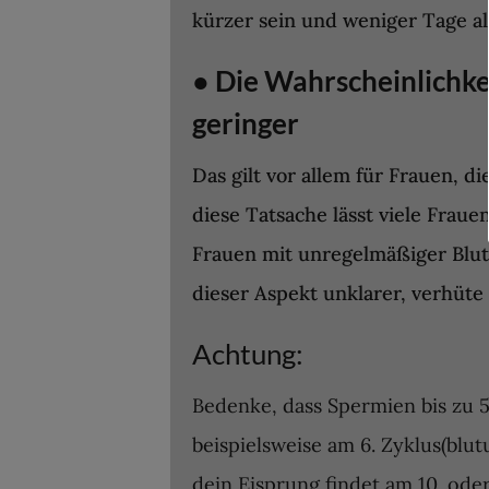
kürzer sein und weniger Tage al
● Die Wahrscheinlichke
geringer
Das gilt vor allem für Frauen, 
diese Tatsache lässt viele Fraue
Frauen mit unregelmäßiger Blut
dieser Aspekt unklarer, verhüte l
Achtung:
Bedenke, dass Spermien bis zu 5
beispielsweise am 6. Zyklus(blu
dein Eisprung findet am 10. oder 