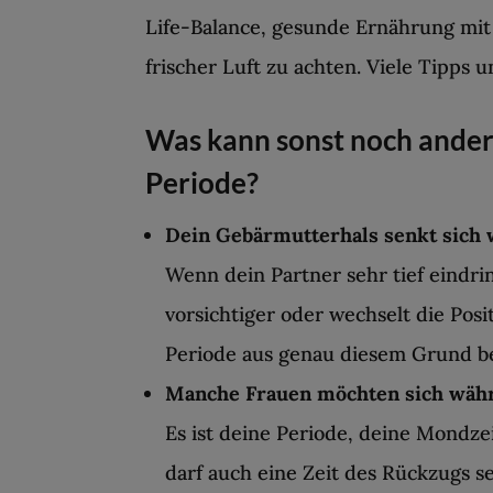
Life-Balance, gesunde Ernährung mit
frischer Luft zu achten. Viele Tipps u
Was kann sonst noch ander
Periode?
Dein Gebärmutterhals senkt sich 
Wenn dein Partner sehr tief eindri
vorsichtiger oder wechselt die Pos
Periode aus genau diesem Grund bes
Manche Frauen möchten sich währ
Es ist deine Periode, deine Mondzei
darf auch eine Zeit des Rückzugs s