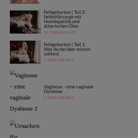
Fehlgeburten | Teil 2:
Selbstfürsorge mit
Homöopathie und
ätherischen Ölen
16. FEBRUAR 2023
Fehlgeburten | Teil 1:
Was du darüber wissen
solltest
9. FEBRUAR 2023
Vaginose – eine vaginale
Dysbiose
2. FEBRUAR 2023