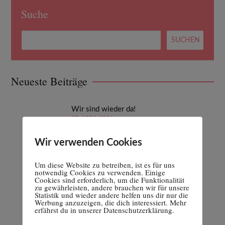
Suche
Neueste Beiträge
Wir sind wieder da!
27. APRIL 2026
Wir verwenden Cookies
Fehlgeburten | Teil 2: Selbstfürsorge mit
Homöopathie und ätherischen Ölen
Um diese Website zu betreiben, ist es für uns
16. FEBRUAR 2023
notwendig Cookies zu verwenden. Einige
Cookies sind erforderlich, um die Funktionalität
zu gewährleisten, andere brauchen wir für unsere
Statistik und wieder andere helfen uns dir nur die
Fehlgeburten | Teil 1: Was du darüber
Werbung anzuzeigen, die dich interessiert. Mehr
wissen solltest
erfährst du in unserer Datenschutzerklärung.
9. FEBRUAR 2023