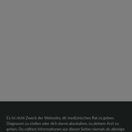
Es ist nicht Zweck der Webseite, dir medizinischen Rat zu geben,
Diagnosen zu stellen oder dich davon abzuhalten, zu deinem Arzt zu
gehen. Du solltest Informationen aus diesen Seiten niemals als alleinige