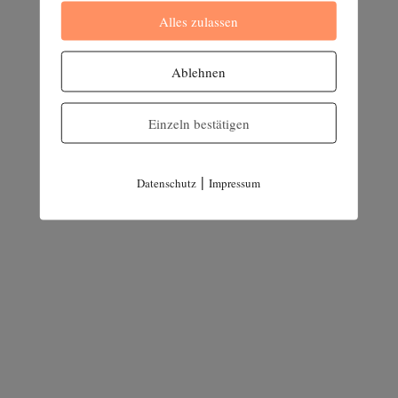
Alles zulassen
Vaginose – eine vaginale Dysbiose
2. FEBRUAR 2023
Ablehnen
Einzeln bestätigen
Ursachen für Missempfindungen in der
Vagina
26. JANUAR 2023
|
Datenschutz
Impressum