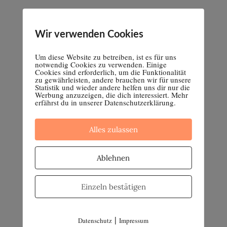
Vaginose – eine vaginale Dysbiose
Wir verwenden Cookies
2. FEBRUAR 2023
Um diese Website zu betreiben, ist es für uns
notwendig Cookies zu verwenden. Einige
Cookies sind erforderlich, um die Funktionalität
Ursachen für Missempfindungen in der
zu gewährleisten, andere brauchen wir für unsere
Vagina
Statistik und wieder andere helfen uns dir nur die
Werbung anzuzeigen, die dich interessiert. Mehr
26. JANUAR 2023
erfährst du in unserer Datenschutzerklärung.
Alles zulassen
Ablehnen
Einzeln bestätigen
|
Datenschutz
Impressum