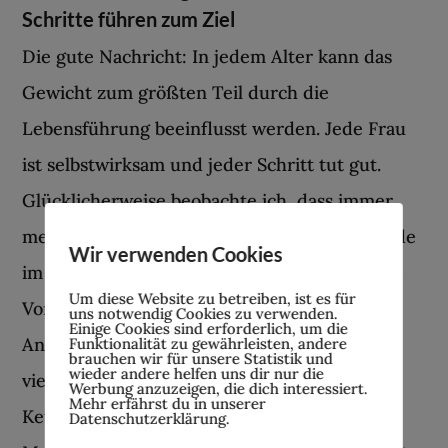
Schritte führen zum Ziel
Die gute Nachricht: In jedem Alter kann das
Gewicht zum größten Teil durch die
Lebensführung beeinflusst werden. Jede Frau
ist selbstwirksam und jeder Schritt tut gut.
Glücklicherweise beobachte ich, dass immer
mehr Aufklärung und Bewusstwerdung gerade
Wir verwenden Cookies
im Hinblick auf unsere Ernährung stattfindet.
Um diese Website zu betreiben, ist es für
Vor allem in Bezug auf den Zuckergehalt und
uns notwendig Cookies zu verwenden.
Einige Cookies sind erforderlich, um die
Anteil gesättigter und Trans-Fettsäuren in
Funktionalität zu gewährleisten, andere
brauchen wir für unsere Statistik und
wieder andere helfen uns dir nur die
vielen alltäglichen Lebensmitteln. Sei es
Werbung anzuzeigen, die dich interessiert.
Mehr erfährst du in unserer
Ketchup, Apfelschorle, das Croissant am
Datenschutzerklärung.