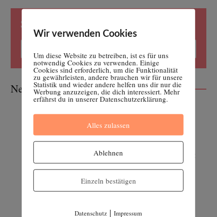
Suche
Wir verwenden Cookies
Um diese Website zu betreiben, ist es für uns
notwendig Cookies zu verwenden. Einige
Cookies sind erforderlich, um die Funktionalität
zu gewährleisten, andere brauchen wir für unsere
Statistik und wieder andere helfen uns dir nur die
Neueste Beiträge
Werbung anzuzeigen, die dich interessiert. Mehr
erfährst du in unserer Datenschutzerklärung.
Wir sind wieder da!
Alles zulassen
27. APRIL 2026
Ablehnen
Fehlgeburten | Teil 2: Selbstfürsorge mit
Homöopathie und ätherischen Ölen
16. FEBRUAR 2023
Einzeln bestätigen
Fehlgeburten | Teil 1: Was du darüber
wissen solltest
|
Datenschutz
Impressum