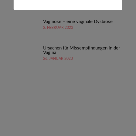
9. FEBRUAR 2023
Vaginose – eine vaginale Dysbiose
2. FEBRUAR 2023
Ursachen für Missempfindungen in der
Vagina
26. JANUAR 2023