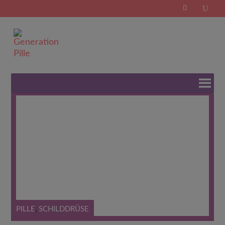
Search
for:
Schlagwort:
Folgeschäden
PILLE
,
SCHILDDRÜSE