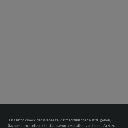
Es ist nicht Zweck der Webseite, dir medizinischen Rat zu geben,
Diagnosen zu stellen oder dich davon abzuhalten, zu deinem Arzt zu