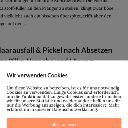
talstoffmangel durch orale Kontrazeptiva? Die Pille als
talstoff-Killer an den Pranger zu stellen, klingt zwar böse
d vielleicht auch ein bisschen überspitzt, trifft aber den
gel auf den...
aarausfall & Pickel nach Absetzen
er Pille: Ursache und Lösung
 ist die absolute Horror-Vorstellung für jede Frau:
Wir verwenden Cookies
arausfall und Pickel durch das Absetzen der Pille. Häufig
Um diese Website zu betreiben, ist es für uns notwendig
hmen sie diese schon seit ihren Teenie-Tagen und sind zu
Cookies zu verwenden. Einige Cookies sind erforderlich,
um die Funktionalität zu gewährleisten, andere brauchen
m Zeitpunkt, an dem sie...
wir für unsere Statistik und wieder andere helfen uns dir
nur die Werbung anzuzeigen, die dich interessiert. Mehr
erfährst du in unserer Datenschutzerklärung.
Alles zulassen
Seite 5 von 5
«
1
2
3
4
5