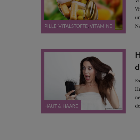
Vi
Vi
un
Na
PILLE
,
VITALSTOFFE
,
VITAMINE
H
d
Es
Ha
ne
de
HAUT & HAARE