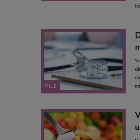
Se
D
m
Vi
di
ih
an
PILLE
V
u