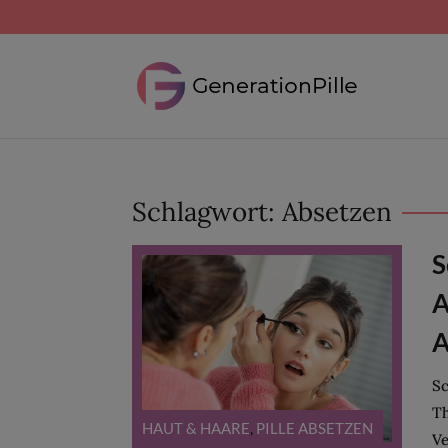
Schlagwort:
Absetzen
S
A
A
Sc
Th
HAUT & HAARE
,
PILLE ABSETZEN
Ve