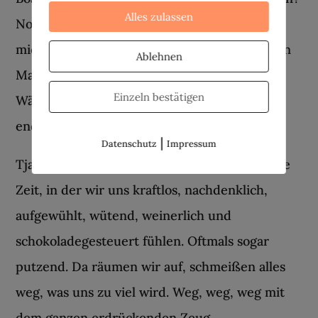
Alles zulassen
Noch war ich voller Power und jetzt fühle ich
mich wie ein Häufchen Elend. Und wenn mein
Ablehnen
Mann die Socken noch einmal neben den
Einzeln bestätigen
Wäschekorb schmeißt, dann trenne ich mich
endgültig von ihm. Jetzt reichts!
|
Datenschutz
Impressum
Tja Ladies, willkommen in der Vata-Phase, die
Zeit, in der wir uns kraftlos, nachdenklich,
aufgewühlt, wütend, weinerlich und
schokoladegesteuert fühlen. Oftmals sogar
putzend. Da räumen wir auf, schmeißen alles
weg, was uns zu viel wird. Weg, weg, weg mit
dem ganzen erdrückenden Zeug.