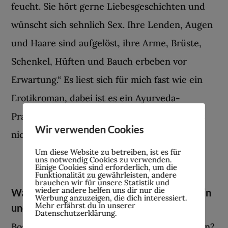
feucht. Sie hört gerne Liebesgeschichten und
wünscht sich sehnlich Sex. Ihre Lenden, Augen
und Haare sind aufgelöst, ihre Arme, Brüste,
Schenkel, Hüften und Bauch erbeben vor
Erwartung.“ Es liest sich für mich fast wie ein
Erotikroman, dabei ist es ein Ayurveda-
Praxisbuch. Haha! Aber Ladies, kennen wir es
Wir verwenden Cookies
nicht alle?
Um diese Website zu betreiben, ist es für
uns notwendig Cookies zu verwenden.
Einige Cookies sind erforderlich, um die
Funktionalität zu gewährleisten, andere
brauchen wir für unsere Statistik und
wieder andere helfen uns dir nur die
Warum ich in der Vata-Phase weinerlich sein
Werbung anzuzeigen, die dich interessiert.
Mehr erfährst du in unserer
und mir eine Tafel Schoki gönnen darf
Datenschutzerklärung.
Boah, was ist denn jetzt los? Wie kann das sein?