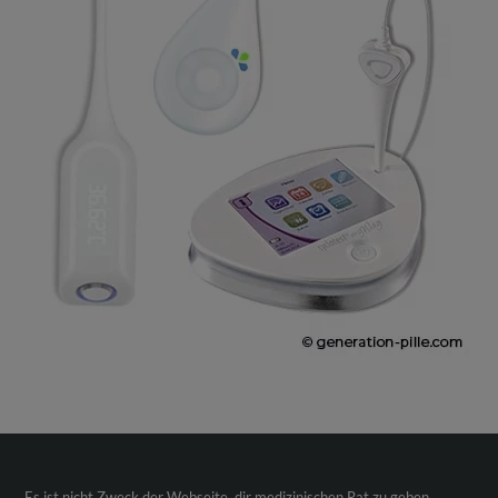
Es ist nicht Zweck der Webseite, dir medizinischen Rat zu geben,