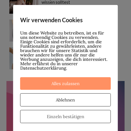
wissen solltest
9. FEBRUAR 2023
Wir verwenden Cookies
Vaginose – eine vaginale Dysbiose
Um diese Website zu betreiben, ist es für
2. FEBRUAR 2023
uns notwendig Cookies zu verwenden.
Einige Cookies sind erforderlich, um die
Funktionalität zu gewährleisten, andere
brauchen wir für unsere Statistik und
Ursachen für Missempfindungen in der
wieder andere helfen uns dir nur die
Vagina
Werbung anzuzeigen, die dich interessiert.
Mehr erfährst du in unserer
26. JANUAR 2023
Datenschutzerklärung.
Alles zulassen
Ablehnen
Einzeln bestätigen