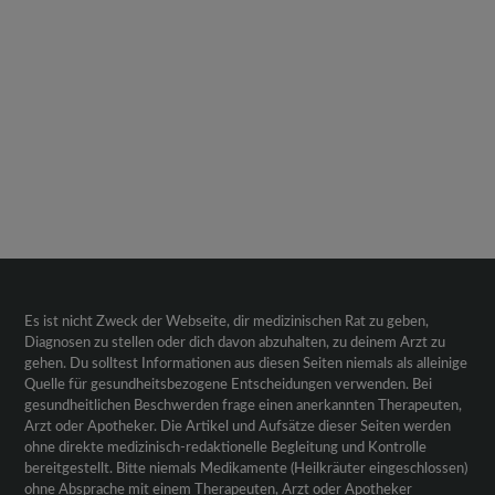
Es ist nicht Zweck der Webseite, dir medizinischen Rat zu geben,
Diagnosen zu stellen oder dich davon abzuhalten, zu deinem Arzt zu
gehen. Du solltest Informationen aus diesen Seiten niemals als alleinige
Quelle für gesundheitsbezogene Entscheidungen verwenden. Bei
gesundheitlichen Beschwerden frage einen anerkannten Therapeuten,
Arzt oder Apotheker. Die Artikel und Aufsätze dieser Seiten werden
ohne direkte medizinisch-redaktionelle Begleitung und Kontrolle
bereitgestellt. Bitte niemals Medikamente (Heilkräuter eingeschlossen)
ohne Absprache mit einem Therapeuten, Arzt oder Apotheker