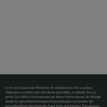
Es ist nicht Zweck der Webseite, dir medizinischen Rat zu geben,
Diagnosen zu stellen oder dich davon abzuhalten, zu deinem Arzt zu
gehen. Du solltest Informationen aus diesen Seiten niemals als alleinige
Quelle für gesundheitsbezogene Entscheidungen verwenden. Bei
gesundheitlichen Beschwerden frage einen anerkannten Therapeuten,