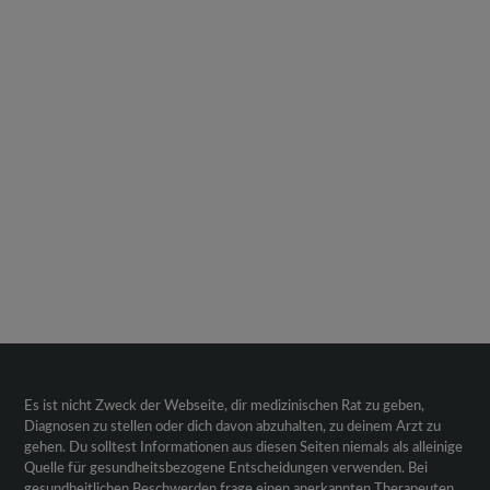
Es ist nicht Zweck der Webseite, dir medizinischen Rat zu geben,
Diagnosen zu stellen oder dich davon abzuhalten, zu deinem Arzt zu
gehen. Du solltest Informationen aus diesen Seiten niemals als alleinige
Quelle für gesundheitsbezogene Entscheidungen verwenden. Bei
gesundheitlichen Beschwerden frage einen anerkannten Therapeuten,