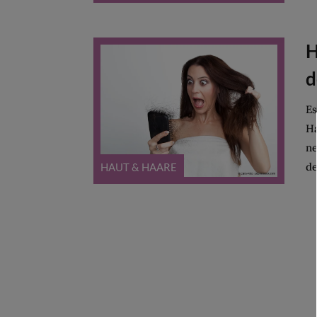
H
d
Es
Ha
ne
de
HAUT & HAARE