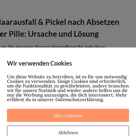
aarausfall & Pickel nach Absetzen
er Pille: Ursache und Lösung
 ist die absolute Horror-Vorstellung für jede Frau:
arausfall und Pickel durch das Absetzen der Pille. Häufig
Wir verwenden Cookies
hmen sie diese schon seit ihren Teenie-Tagen und sind zu
m Zeitpunkt, an dem sie...
Um diese Website zu betreiben, ist es für uns notwendig
Cookies zu verwenden. Einige Cookies sind erforderlich,
um die Funktionalität zu gewährleisten, andere brauchen
wir für unsere Statistik und wieder andere helfen uns dir
nur die Werbung anzuzeigen, die dich interessiert. Mehr
erfährst du in unserer Datenschutzerklärung.
Alles zulassen
Ablehnen