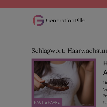
Schlagwort:
Haarwachstu
H
A
Ha
Ve
Fr
fü
HAUT & HAARE