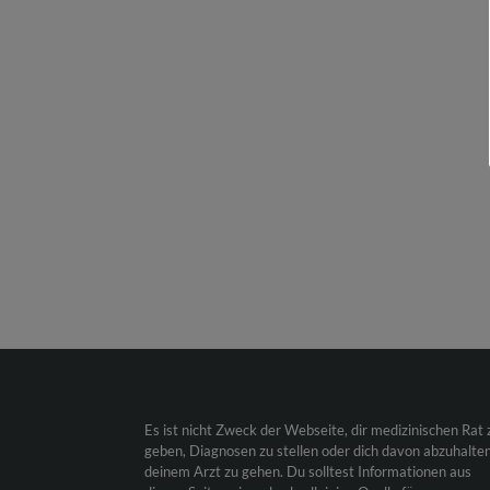
Es ist nicht Zweck der Webseite, dir medizinischen Rat 
geben, Diagnosen zu stellen oder dich davon abzuhalten
deinem Arzt zu gehen. Du solltest Informationen aus