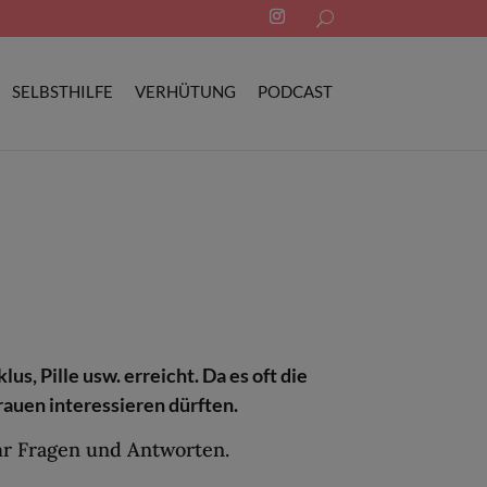
Search
for:
SELBSTHILFE
VERHÜTUNG
PODCAST
s, Pille usw. erreicht. Da es oft die
rauen interessieren dürften.
ehr Fragen und Antworten.