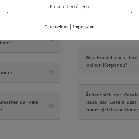
Einzeln bestätigen
Die Periode bleibt nach 
|
Datenschutz
Impressum
schwanger?
er Pille. Warum
ützen?
Was kommt nach dem A
meinen Körper zu?
bauen?
Ändert sich der Zervix
bsetzen der Pille
Habe das Gefühl dass 
t.
immer gleich war. Kann d