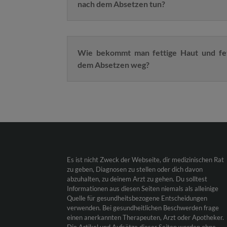
nach dem Absetzen tun?
Wie bekommt man fettige Haut und fe
dem Absetzen weg?
Es ist nicht Zweck der Webseite, dir medizinischen Rat
zu geben, Diagnosen zu stellen oder dich davon
abzuhalten, zu deinem Arzt zu gehen. Du solltest
Informationen aus diesen Seiten niemals als alleinige
Quelle für gesundheitsbezogene Entscheidungen
verwenden. Bei gesundheitlichen Beschwerden frage
einen anerkannten Therapeuten, Arzt oder Apotheker.