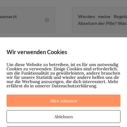
auenarzt
Werden meine Regels
Absetzen der Pille? Was
em regelmäßigen
Wie bekomme ich nach 
Wir verwenden Cookies
 auch unabhängig
zurück?
Um diese Website zu betreiben, ist es für uns notwendig
Cookies zu verwenden. Einige Cookies sind erforderlich,
um die Funktionalität zu gewährleisten, andere brauchen
wir für unsere Statistik und wieder andere helfen uns dir
nur die Werbung anzuzeigen, die dich interessiert. Mehr
Wann wird mein Zyklus 
erfährst du in unserer Datenschutzerklärung.
ftest Sinn? Und
meinen Körper unterstü
Alles zulassen
Ablehnen
Nimmt man durch das Abs
ist es „normal“,