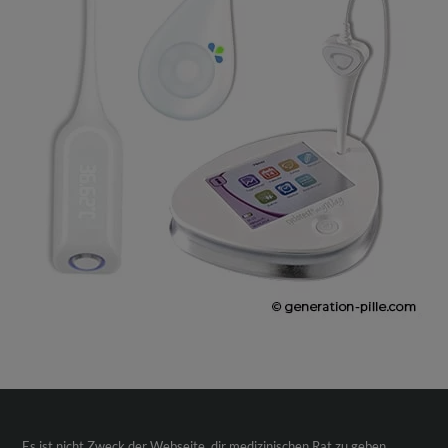
Es ist nicht Zweck der Webseite, dir medizinischen Rat zu geben,