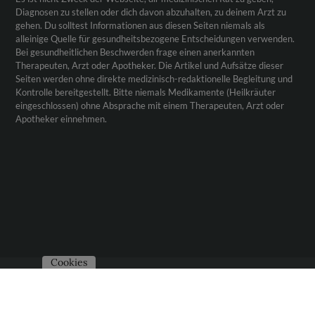
Diagnosen zu stellen oder dich davon abzuhalten, zu deinem Arzt zu
gehen. Du solltest Informationen aus diesen Seiten niemals als
alleinige Quelle für gesundheitsbezogene Entscheidungen verwenden.
Bei gesundheitlichen Beschwerden frage einen anerkannten
Therapeuten, Arzt oder Apotheker. Die Artikel und Aufsätze dieser
Seiten werden ohne direkte medizinisch-redaktionelle Begleitung und
Kontrolle bereitgestellt. Bitte niemals Medikamente (Heilkräuter
eingeschlossen) ohne Absprache mit einem Therapeuten, Arzt oder
Apotheker einnehmen.
Cookies
Impressum
Datenschutzerklärung
Social Media Profile
Kontakt