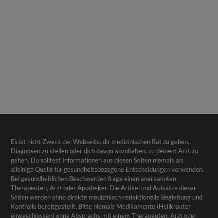
Es ist nicht Zweck der Webseite, dir medizinischen Rat zu geben,
Diagnosen zu stellen oder dich davon abzuhalten, zu deinem Arzt zu
gehen. Du solltest Informationen aus diesen Seiten niemals als
alleinige Quelle für gesundheitsbezogene Entscheidungen verwenden.
Bei gesundheitlichen Beschwerden frage einen anerkannten
Therapeuten, Arzt oder Apotheker. Die Artikel und Aufsätze dieser
Seiten werden ohne direkte medizinisch-redaktionelle Begleitung und
Kontrolle bereitgestellt. Bitte niemals Medikamente (Heilkräuter
eingeschlossen) ohne Absprache mit einem Therapeuten, Arzt oder