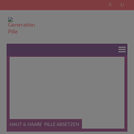
Search
for:
Schlagwort:
ursachen
HAUT & HAARE
,
PILLE ABSETZEN