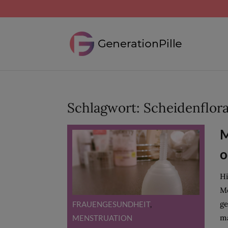
Schlagwort:
Scheidenflor
M
o
Hi
Me
ge
FRAUENGESUNDHEIT
,
ma
MENSTRUATION