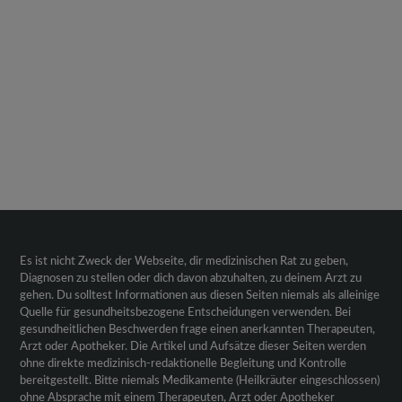
Es ist nicht Zweck der Webseite, dir medizinischen Rat zu geben,
Diagnosen zu stellen oder dich davon abzuhalten, zu deinem Arzt zu
gehen. Du solltest Informationen aus diesen Seiten niemals als alleinige
Quelle für gesundheitsbezogene Entscheidungen verwenden. Bei
gesundheitlichen Beschwerden frage einen anerkannten Therapeuten,
Arzt oder Apotheker. Die Artikel und Aufsätze dieser Seiten werden
ohne direkte medizinisch-redaktionelle Begleitung und Kontrolle
bereitgestellt. Bitte niemals Medikamente (Heilkräuter eingeschlossen)
ohne Absprache mit einem Therapeuten, Arzt oder Apotheker