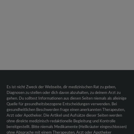
Es ist nicht Zweck der Webseite, dir medizinischen Rat zu geben,
Diagnosen zu stellen oder dich davon abzuhalten, zu deinem Arzt zu
gehen. Du solltest Informationen aus diesen Seiten niemals als alleinige
Quelle für gesundheitsbezogene Entscheidungen verwenden. Bei
gesundheitlichen Beschwerden frage einen anerkannten Therapeuten,
Arzt oder Apotheker. Die Artikel und Aufsätze dieser Seiten werden
ohne direkte medizinisch-redaktionelle Begleitung und Kontrolle
bereitgestellt. Bitte niemals Medikamente (Heilkräuter eingeschlossen)
ohne Absprache mit einem Therapeuten, Arzt oder Apotheker