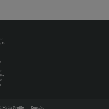
zu
, zu
n
h-
itte
ne
r
al Media Profile
Kontakt