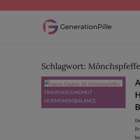
Schlagwort:
Mönchspfeffe
A
FRAUENGESUNDHEIT
,
H
HORMONDYSBALANCE
B
De
Fr
ho