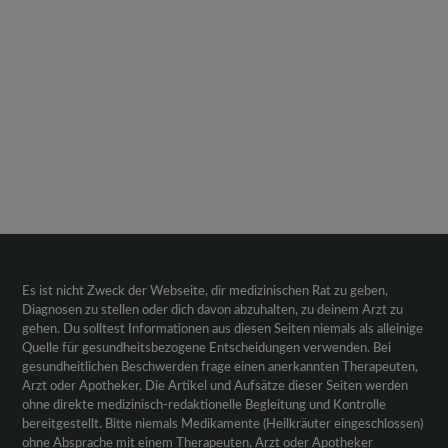
Es ist nicht Zweck der Webseite, dir medizinischen Rat zu geben,
Diagnosen zu stellen oder dich davon abzuhalten, zu deinem Arzt zu
gehen. Du solltest Informationen aus diesen Seiten niemals als alleinige
Quelle für gesundheitsbezogene Entscheidungen verwenden. Bei
gesundheitlichen Beschwerden frage einen anerkannten Therapeuten,
Arzt oder Apotheker. Die Artikel und Aufsätze dieser Seiten werden
ohne direkte medizinisch-redaktionelle Begleitung und Kontrolle
bereitgestellt. Bitte niemals Medikamente (Heilkräuter eingeschlossen)
ohne Absprache mit einem Therapeuten, Arzt oder Apotheker