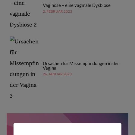
Vaginose – eine vaginale Dysbiose
2. FEBRUAR 2023
Ursachen für Missempfindungen in der
Vagina
26. JANUAR 2023