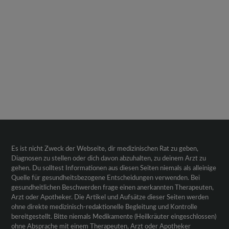
Es ist nicht Zweck der Webseite, dir medizinischen Rat zu geben,
Diagnosen zu stellen oder dich davon abzuhalten, zu deinem Arzt zu
gehen. Du solltest Informationen aus diesen Seiten niemals als alleinige
Quelle für gesundheitsbezogene Entscheidungen verwenden. Bei
gesundheitlichen Beschwerden frage einen anerkannten Therapeuten,
Arzt oder Apotheker. Die Artikel und Aufsätze dieser Seiten werden
ohne direkte medizinisch-redaktionelle Begleitung und Kontrolle
bereitgestellt. Bitte niemals Medikamente (Heilkräuter eingeschlossen)
ohne Absprache mit einem Therapeuten, Arzt oder Apotheker