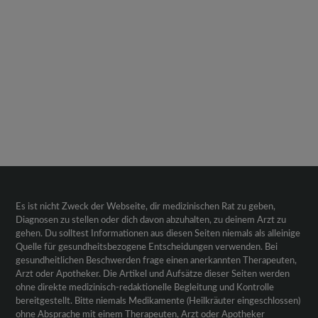
Es ist nicht Zweck der Webseite, dir medizinischen Rat zu geben,
Diagnosen zu stellen oder dich davon abzuhalten, zu deinem Arzt zu
gehen. Du solltest Informationen aus diesen Seiten niemals als alleinige
Quelle für gesundheitsbezogene Entscheidungen verwenden. Bei
gesundheitlichen Beschwerden frage einen anerkannten Therapeuten,
Arzt oder Apotheker. Die Artikel und Aufsätze dieser Seiten werden
ohne direkte medizinisch-redaktionelle Begleitung und Kontrolle
bereitgestellt. Bitte niemals Medikamente (Heilkräuter eingeschlossen)
ohne Absprache mit einem Therapeuten, Arzt oder Apotheker