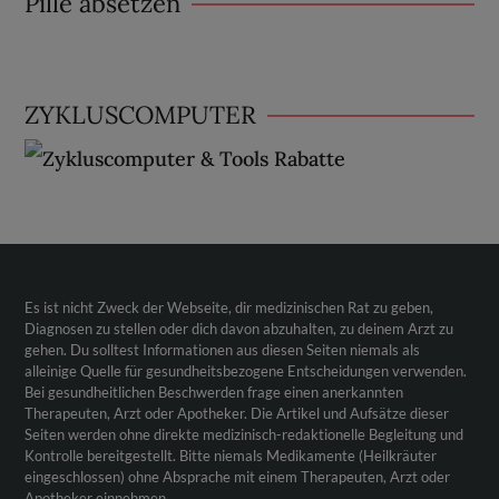
Pille absetzen
ZYKLUSCOMPUTER
Es ist nicht Zweck der Webseite, dir medizinischen Rat zu geben,
Diagnosen zu stellen oder dich davon abzuhalten, zu deinem Arzt zu
gehen. Du solltest Informationen aus diesen Seiten niemals als
alleinige Quelle für gesundheitsbezogene Entscheidungen verwenden.
Bei gesundheitlichen Beschwerden frage einen anerkannten
Therapeuten, Arzt oder Apotheker. Die Artikel und Aufsätze dieser
Seiten werden ohne direkte medizinisch-redaktionelle Begleitung und
Kontrolle bereitgestellt. Bitte niemals Medikamente (Heilkräuter
eingeschlossen) ohne Absprache mit einem Therapeuten, Arzt oder
Apotheker einnehmen.