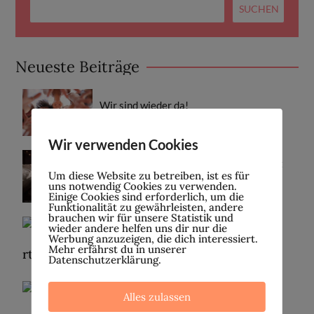
Neueste Beiträge
Wir sind wieder da!
27. APRIL 2026
Wir verwenden Cookies
Fehlgeburten | Teil 2: Selbstfürsorge mit
Homöopathie und ätherischen Ölen
Um diese Website zu betreiben, ist es für
uns notwendig Cookies zu verwenden.
16. FEBRUAR 2023
Einige Cookies sind erforderlich, um die
Funktionalität zu gewährleisten, andere
brauchen wir für unsere Statistik und
wieder andere helfen uns dir nur die
Fehlgeburten | Teil 1: Was du darüber
Werbung anzuzeigen, die dich interessiert.
wissen solltest
Mehr erfährst du in unserer
9. FEBRUAR 2023
Datenschutzerklärung.
Alles zulassen