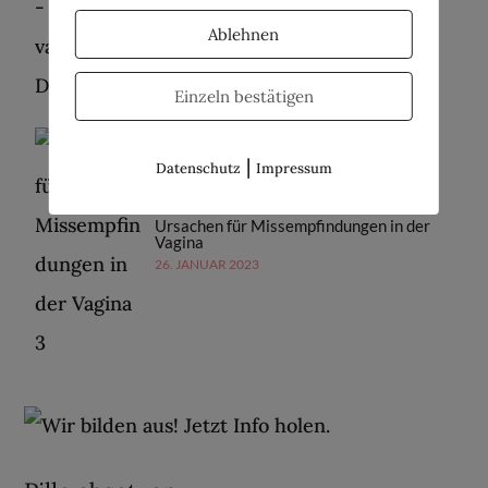
Vaginose – eine vaginale Dysbiose
Ablehnen
2. FEBRUAR 2023
Einzeln bestätigen
|
Datenschutz
Impressum
Ursachen für Missempfindungen in der
Vagina
26. JANUAR 2023